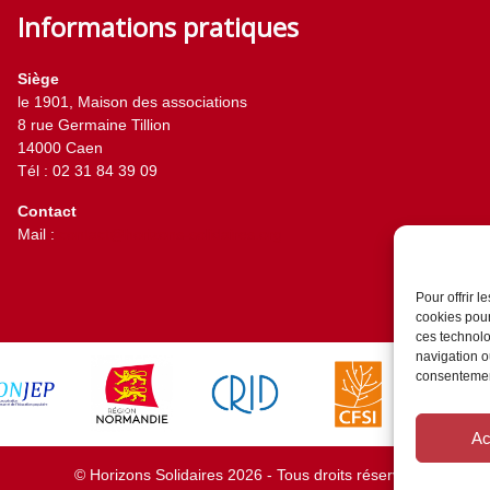
Informations pratiques
Siège
le 1901, Maison des associations
8 rue Germaine Tillion
14000 Caen
Tél : 02 31 84 39 09
Contact
Mail :
contact@horizons-solidaires.org
Pour offrir 
cookies pour
ces technolo
navigation ou
consentement
Ac
© Horizons Solidaires 2026 - Tous droits réservés