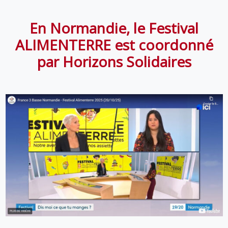
En Normandie, le Festival
ALIMEN
TERRE
est coordonné
par Horizons Solidaires