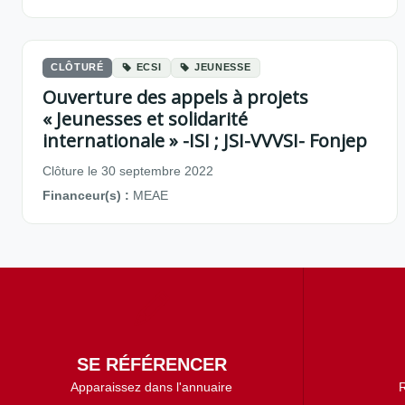
CLÔTURÉ
ECSI
JEUNESSE
Ouverture des appels à projets
« Jeunesses et solidarité
internationale » -ISI ; JSI-VVVSI- Fonjep
Clôture le 30 septembre 2022
Financeur(s) :
MEAE
SE RÉFÉRENCER
Apparaissez dans l'annuaire
R