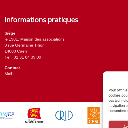
Informations pratiques
Siège
le 1901, Maison des associations
8 rue Germaine Tillion
14000 Caen
Tél : 02 31 84 39 09
Contact
Mail :
contact@horizons-solidaires.org
Pour offrir 
cookies pour
ces technolo
navigation ou
consentement
Ac