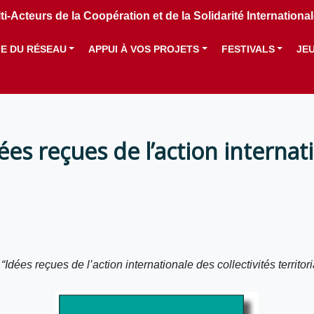
i-Acteurs de la Coopération et de la Solidarité Internation
IE DU RÉSEAU
APPUI À VOS PROJETS
FESTIVALS
JE
ées reçues de l’action internati
é
“Idées reçues de l’action internationale des collectivités territor