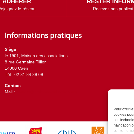
ADHÉRER
RESTER INFORM
ejoignez le réseau
Recevez nos publicat
Informations pratiques
Siège
le 1901, Maison des associations
8 rue Germaine Tillion
14000 Caen
Tél : 02 31 84 39 09
Contact
Mail :
contact@horizons-solidaires.org
Pour offrir 
cookies pour
ces technolo
navigation ou
consentement