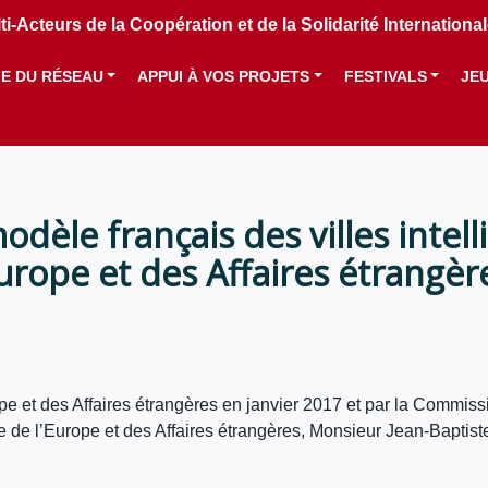
i-Acteurs de la Coopération et de la Solidarité Internation
IE DU RÉSEAU
APPUI À VOS PROJETS
FESTIVALS
JE
le français des villes intell
Europe et des Affaires étrangèr
pe et des Affaires étrangères en janvier 2017 et par la Commis
stre de l’Europe et des Affaires étrangères, Monsieur Jean-Bapt