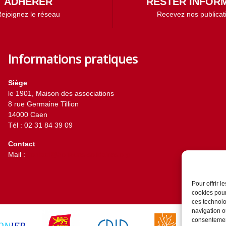
ADHÉRER
RESTER INFORM
ejoignez le réseau
Recevez nos publicat
Informations pratiques
Siège
le 1901, Maison des associations
8 rue Germaine Tillion
14000 Caen
Tél : 02 31 84 39 09
Contact
Mail :
contact@horizons-solidaires.org
Pour offrir 
cookies pour
ces technolo
navigation ou
consentement