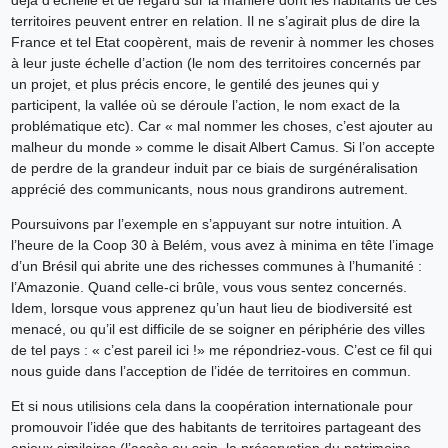
territoires peuvent entrer en relation. Il ne s’agirait plus de dire la
France et tel Etat coopèrent, mais de revenir à nommer les choses
à leur juste échelle d’action (le nom des territoires concernés par
un projet, et plus précis encore, le gentilé des jeunes qui y
participent, la vallée où se déroule l’action, le nom exact de la
problématique etc). Car « mal nommer les choses, c’est ajouter au
malheur du monde » comme le disait Albert Camus. Si l’on accepte
de perdre de la grandeur induit par ce biais de surgénéralisation
apprécié des communicants, nous nous grandirons autrement.
Poursuivons par l’exemple en s’appuyant sur notre intuition. A
l’heure de la Coop 30 à Belém, vous avez à minima en tête l’image
d’un Brésil qui abrite une des richesses communes à l’humanité :
l’Amazonie. Quand celle-ci brûle, vous vous sentez concernés.
Idem, lorsque vous apprenez qu’un haut lieu de biodiversité est
menacé, ou qu’il est difficile de se soigner en périphérie des villes
de tel pays : « c’est pareil ici !» me répondriez-vous. C’est ce fil qui
nous guide dans l’acception de l’idée de territoires en commun.
Et si nous utilisions cela dans la coopération internationale pour
promouvoir l’idée que des habitants de territoires partageant des
enjeux similaires (l’accès au soin, la préservation du patrimoine,