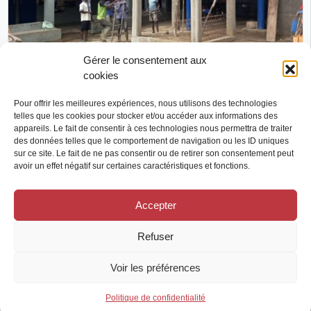
Gérer le consentement aux
cookies
Réalisé
Accompagner un foyer d’enfants et de jeune au
Pour offrir les meilleures expériences, nous utilisons des technologies
Togo pour améliorer les conditions d’accès
telles que les cookies pour stocker et/ou accéder aux informations des
appareils. Le fait de consentir à ces technologies nous permettra de traiter
durable à l’eau et à son acheminement.
des données telles que le comportement de navigation ou les ID uniques
Les Enfants de Kara
sur ce site. Le fait de ne pas consentir ou de retirer son consentement peut
avoir un effet négatif sur certaines caractéristiques et fonctions.
Togo
PAYS D’INTERVENTION
Eau - Assainissement
SECTEUR D’INTERVENTION
Accepter
Agence des micro-projets
FINANCEUR NATIONAL
Refuser
Autre financeur : Fondation Agir sa Vie
Voir les préférences
Politique de confidentialité